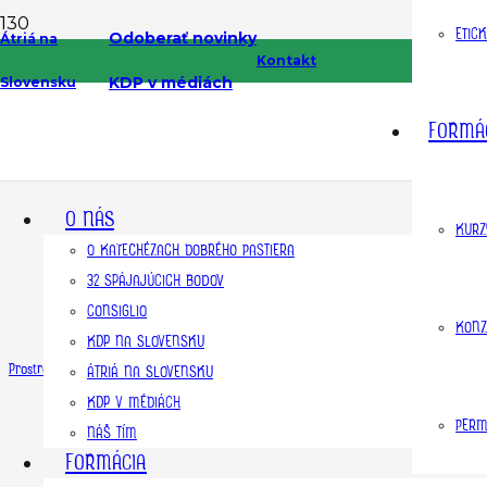
ETIC
Odoberať novinky
Átriá na
Kontakt
KDP v médiách
Slovensku
FORMÁ
O NÁS
KURZ
O KATECHÉZACH DOBRÉHO PASTIERA
32 SPÁJAJÚCICH BODOV
CONSIGLIO
KONZ
KDP NA SLOVENSKU
Prostredie átria
ÁTRIÁ NA SLOVENSKU
KDP V MÉDIÁCH
PERM
NÁŠ TÍM
FORMÁCIA