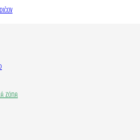
DIČOV
D
KÁ ZÓNA