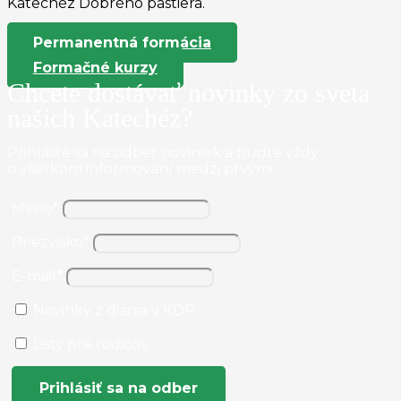
Katechéz Dobrého pastiera.
Permanentná formácia
Formačné kurzy
Chcete dostávať novinky zo sveta
našich Katechéz?
Prihláste sa na odber noviniek a buďte vždy
o všetkom informovaní medzi prvými.
Meno*
Priezvisko*
E-mail*
Novinky z diania v KDP
Listy pre rodičov
Prihlásiť sa na odber