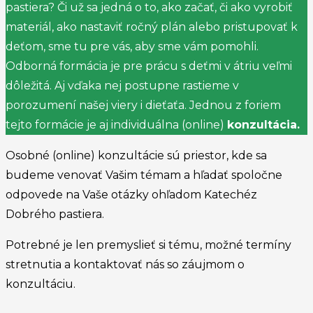
pastiera? Či už sa jedná o to, ako začať, či ako vyrobiť
materiál, ako nastaviť ročný plán alebo pristupovať k
deťom, s
me tu pre vás, aby sme vám pomohli.
Odborná formácia je pre prácu s deťmi v átriu veľmi
dôležitá. Aj vďaka nej postupne rastieme v
porozumení našej viery i dieťaťa. Jednou z foriem
tejto formácie je aj individuálna (online)
konzultácia.
Osobné (online) konzultácie sú priestor, kde sa
budeme venovať Vašim témam a hľadať spoločne
odpovede na Vaše otázky ohľadom Katechéz
Dobrého pastiera.
Potrebné je len premyslieť si tému, možné termíny
stretnutia a kontaktovať nás so záujmom o
konzultáciu.