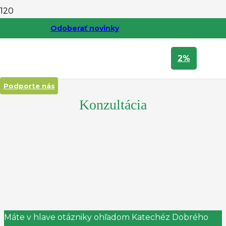
Odoberať novinky
2%
Podporte nás
Konzultácia
Máte v hlave otázniky ohľadom Katechéz Dobrého