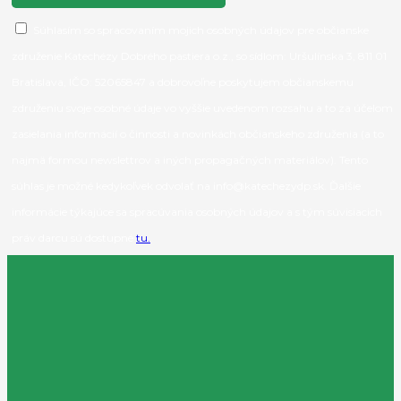
Súhlasím so spracovaním mojich osobných údajov pre občianske
združenie Katechézy Dobrého pastiera o.z., so sídlom: Uršulínska 3, 811 01
Bratislava, IČO: 52065847 a dobrovoľne poskytujem občianskemu
združeniu svoje osobné údaje vo vyššie uvedenom rozsahu a to za účelom
zasielania informácií o činnosti a novinkách občianskeho združenia (a to
najmä formou newslettrov a iných propagačných materiálov). Tento
súhlas je možné kedykoľvek odvolať na info@katechezydp.sk. Ďalšie
informácie týkajúce sa spracúvania osobných údajov a s tým súvisiacich
práv darcu sú dostupné
tu.