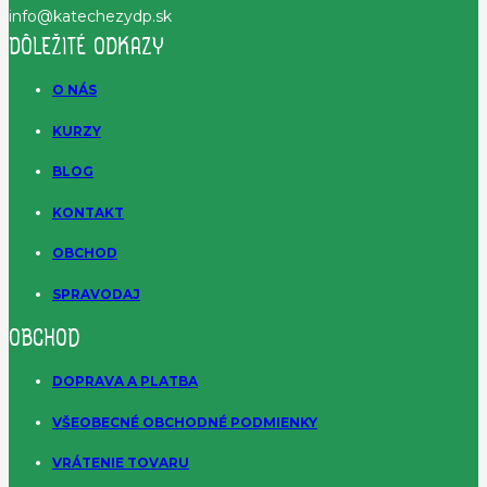
info@katechezydp.sk
DÔLEŽITÉ ODKAZY
O NÁS
KURZY
BLOG
KONTAKT
OBCHOD
SPRAVODAJ
OBCHOD
DOPRAVA A PLATBA
VŠEOBECNÉ OBCHODNÉ PODMIENKY
VRÁTENIE TOVARU