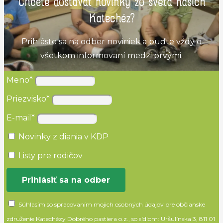
Chcete dostávať novinky zo sveta našich
Katechéz?
Prihláste sa na odber noviniek a buďte vždy o
všetkom informovaní medzi prvými.
Meno*
Priezvisko*
E-mail*
Novinky z diania v KDP
Listy pre rodičov
Prihlásiť sa na odber
Súhlasím so spracovaním mojich osobných údajov pre občianske
združenie Katechézy Dobrého pastiera o.z., so sídlom: Uršulínska 3, 811 01