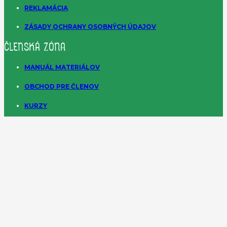
REKLAMÁCIA
ZÁSADY OCHRANY OSOBNÝCH ÚDAJOV
ČLENSKÁ ZÓNA
MANUÁL MATERIÁLOV
OBCHOD PRE ČLENOV
KURZY
PERMANENTNÁ FORMÁCIA
CHCEM DAROVAŤ
Pomôžte nám otvárať deťom dvere k Bohu. Darujte
pravidelne 50, 20 alebo 10 eur mesačne.
IBAN:
SK40 0900 0000 0051 5282 7560
Copyright © 2025 | Katechézy Dobrého pastiera
| Všetky práva vyhradené.