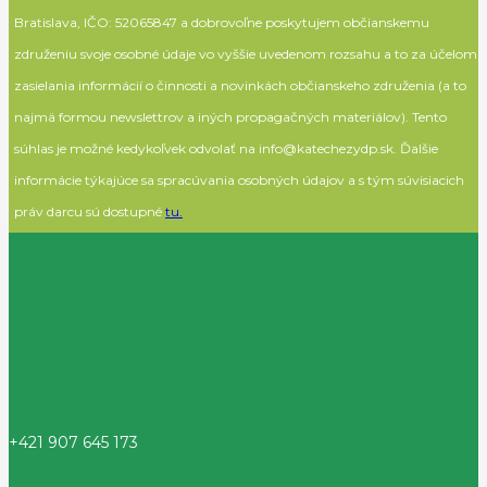
Bratislava, IČO: 52065847 a dobrovoľne poskytujem občianskemu
združeniu svoje osobné údaje vo vyššie uvedenom rozsahu a to za účelom
zasielania informácií o činnosti a novinkách občianskeho združenia (a to
najmä formou newslettrov a iných propagačných materiálov). Tento
súhlas je možné kedykoľvek odvolať na info@katechezydp.sk. Ďalšie
informácie týkajúce sa spracúvania osobných údajov a s tým súvisiacich
práv darcu sú dostupné
tu.
+421 907 645 173