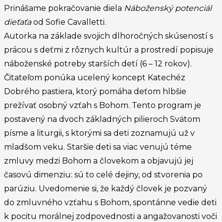
Prinášame pokračovanie diela
Náboženský potenciál
dieťaťa
od Sofie Cavalletti.
Autorka na základe svojich dlhoročných skúseností s
prácou s deťmi z rôznych kultúr a prostredí popisuje
náboženské potreby starších detí (6 – 12 rokov).
Čitateľom ponúka ucelený koncept Katechéz
Dobrého pastiera, ktorý pomáha deťom hlbšie
prežívať osobný vzťah s Bohom. Tento program je
postavený na dvoch základných pilieroch Svätom
písme a liturgii, s ktorými sa deti zoznamujú už v
mladšom veku. Staršie deti sa viac venujú téme
zmluvy medzi Bohom a človekom a objavujú jej
časovú dimenziu: sú to celé dejiny, od stvorenia po
parúziu. Uvedomenie si, že každý človek je pozvaný
do zmluvného vzťahu s Bohom, spontánne vedie deti
k pocitu morálnej zodpovednosti a angažovanosti voči