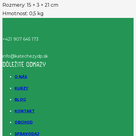
Rozmery:
15 × 3 × 21 cm
Hmotnosť:
0,5 kg
+421 907 645 173
info@katechezydp.sk
DÔLEŽITÉ ODKAZY
O NÁS
KURZY
BLOG
KONTAKT
OBCHOD
SPRAVODAJ