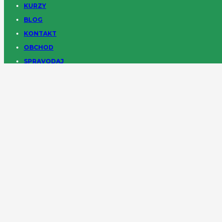
KURZY
BLOG
KONTAKT
OBCHOD
SPRAVODAJ
OBCHOD
DOPRAVA A PLATBA
VŠEOBECNÉ OBCHODNÉ PODMIENKY
VRÁTENIE TOVARU
REKLAMÁCIA
ZÁSADY OCHRANY OSOBNÝCH ÚDAJOV
ČLENSKÁ ZÓNA
MANUÁL MATERIÁLOV
OBCHOD PRE ČLENOV