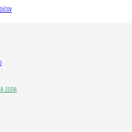
DIČOV
D
KÁ ZÓNA