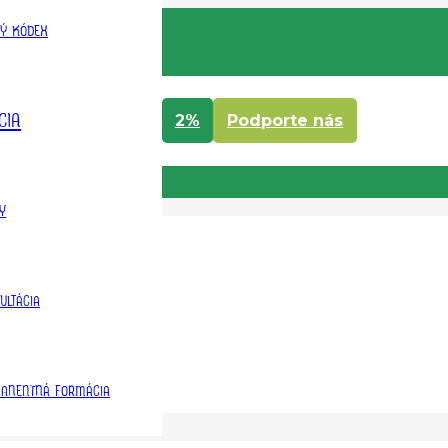
KÝ KÓDEX
Dieťati Boha
CIA
2%
Podporte nás
Y
ULTÁCIA
ANENTNÁ FORMÁCIA