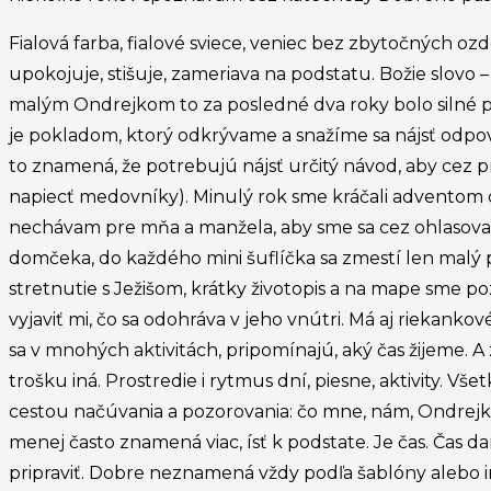
Fialová farba, fialové sviece, veniec bez zbytočných ozd
upokojuje, stišuje, zameriava na podstatu. Božie slovo
malým Ondrejkom to za posledné dva roky bolo silné prež
je pokladom, ktorý odkrývame a snažíme sa nájsť odpove
to znamená, že potrebujú nájsť určitý návod, aby cez p
napiecť medovníky). Minulý rok sme kráčali adventom ce
nechávam pre mňa a manžela, aby sme sa cez ohlasovani
domčeka, do každého mini šuflíčka sa zmestí len malý pap
stretnutie s Ježišom, krátky životopis a na mape sme poz
vyjaviť mi, čo sa odohráva v jeho vnútri. Má aj riekank
sa v mnohých aktivitách, pripomínajú, aký čas žijeme.
trošku iná. Prostredie i rytmus dní, piesne, aktivity. Vš
cestou načúvania a pozorovania: čo mne, nám, Ondrejkov
menej často znamená viac, ísť k podstate. Je čas. Čas 
pripraviť. Dobre neznamená vždy podľa šablóny alebo in