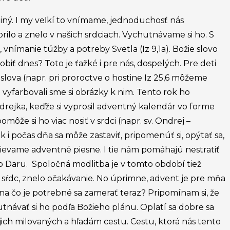
e iný. I my veľkí to vnímame, jednoduchosť nás
ilo a znelo v našich srdciach. Vychutnávame si ho. S
nímanie túžby a potreby Svetla (Iz 9,1a). Božie slovo
iť dnes? Toto je ťažké i pre nás, dospelých. Pre deti
slova (napr. pri proroctve o hostine Iz 25,6 môžeme
vyfarbovali sme si obrázky k nim. Tento rok ho
drejka, keďže si vyprosil adventný kalendár vo forme
ôže si ho viac nosiť v srdci (napr. sv. Ondrej –
k i počas dňa sa môže zastaviť, pripomenúť si, opýtať sa,
spievame adventné piesne. I tie nám pomáhajú nestratiť
ho Daru. Spoločná modlitba je v tomto období tiež
 zo sŕdc, znelo očakávanie. No úprimne, advent je pre mňa
na čo je potrebné sa zamerať teraz? Pripomínam si, že
tnávať si ho podľa Božieho plánu. Oplatí sa dobre sa
ich milovaných a hľadám cestu. Cestu, ktorá nás tento