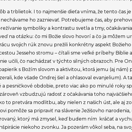
ôb a trblietok. I to najmenšie dieťa vníma, že tento čas j
 – nechávame ho zaznievať. Potrebujeme čas, aby prehovor
ívanie symboliky a kontrastu svetla a tmy, očakávania, v
ď na otázku: čo mi Božie slovo hovorí a čo ja môžem urob
rácu svojich rúk znovu prežili konkrétny aspekt Božieho 
stou Jesseho stromu – čítali sme veľké príbehy Biblie a 
e učili, čo nachádzať v týchto silných obrazoch. Pre On
ierik s Božím slovom a aktivitou, ktorá jemu (aj nám) pom
erali, kde všade Ondrej šiel a ohlasoval evanjelium). A ta
ové a pesničkové obdobie, preto viac ako po minulé roky 
 A zároveň vzbudzujú radosť z očakávania toho najväčšie
etko to pretvára modlitbu, aby nielen z našich úst, ale aj
i pomôže sa pripraviť na slávenie Ježišovho narodenia, 
darovaný, ktorý má zmysel, keď budem ním kráčať a vychu
špirácie niekoho zvonku. Ja pozerám vôkol seba, na svoj