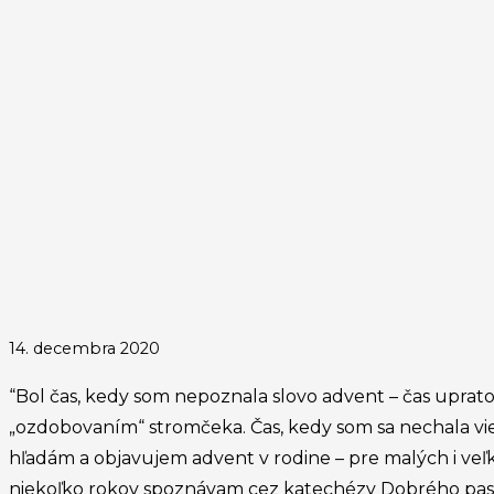
14. decembra 2020
“Bol čas, kedy som nepoznala slovo advent – čas upratov
„ozdobovaním“ stromčeka. Čas, kedy som sa nechala vie
hľadám a objavujem advent v rodine – pre malých i veľk
niekoľko rokov spoznávam cez katechézy Dobrého pastier