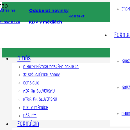
ETIC
Odoberať novinky
Átriá na
Kontakt
KDP v médiách
Slovensku
Spoznajme v betlehemskom 
FORMÁ
O NÁS
KURZ
O KATECHÉZACH DOBRÉHO PASTIERA
32 SPÁJAJÚCICH BODOV
CONSIGLIO
KONZ
KDP NA SLOVENSKU
ÁTRIÁ NA SLOVENSKU
KDP V MÉDIÁCH
PERM
NÁŠ TÍM
FORMÁCIA