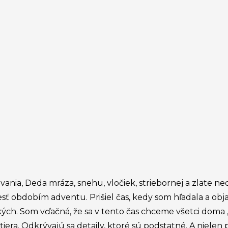
ania, Deda mráza, snehu, vločiek, striebornej a zlate ne
sť obdobím adventu. Prišiel čas, kedy som hľadala a obj
ých. Som vďačná, že sa v tento čas chceme všetci doma „l
a. Odkrývajú sa detaily, ktoré sú podstatné. A nielen p