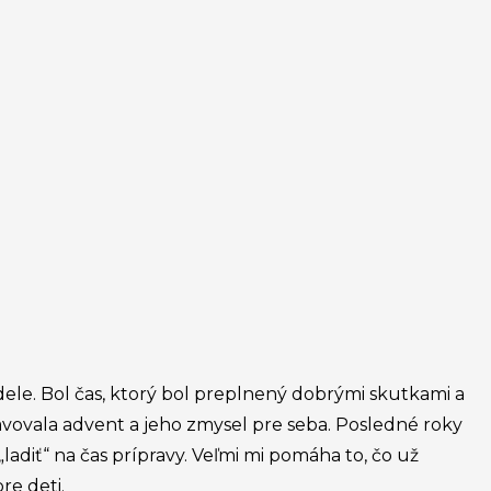
dele. Bol čas, ktorý bol preplnený dobrými skutkami a
avovala advent a jeho zmysel pre seba. Posledné roky
adiť“ na čas prípravy. Veľmi mi pomáha to, čo už
re deti.